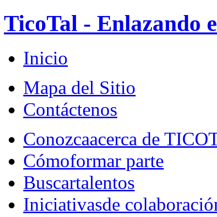
TicoTal - Enlazando e
Inicio
Mapa del Sitio
Contáctenos
Conozca
acerca de TICO
Cómo
formar parte
Buscar
talentos
Iniciativas
de colaboració