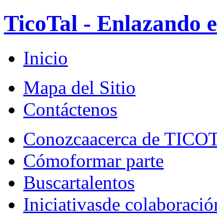
TicoTal - Enlazando e
Inicio
Mapa del Sitio
Contáctenos
Conozca
acerca de TICO
Cómo
formar parte
Buscar
talentos
Iniciativas
de colaboració