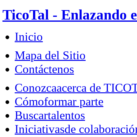
TicoTal - Enlazando e
Inicio
Mapa del Sitio
Contáctenos
Conozca
acerca de TICO
Cómo
formar parte
Buscar
talentos
Iniciativas
de colaboració