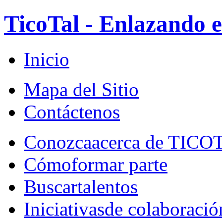
TicoTal - Enlazando e
Inicio
Mapa del Sitio
Contáctenos
Conozca
acerca de TICO
Cómo
formar parte
Buscar
talentos
Iniciativas
de colaboració