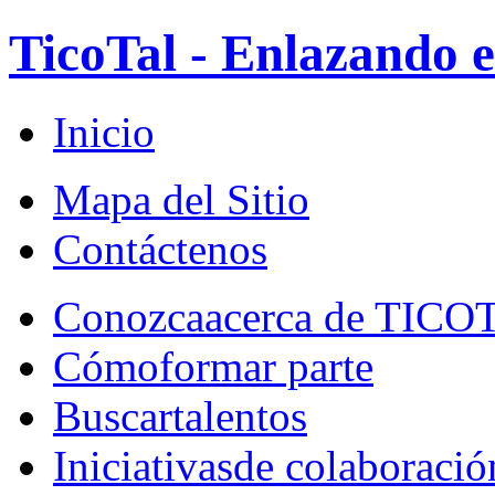
TicoTal - Enlazando e
Inicio
Mapa del Sitio
Contáctenos
Conozca
acerca de TICO
Cómo
formar parte
Buscar
talentos
Iniciativas
de colaboració