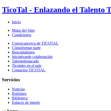
TicoTal - Enlazando el Talento T
Inicio
Mapa del Sitio
Contáctenos
Conozca
acerca de TICOTAL
Cómo
formar parte
Buscar
talentos
Iniciativas
de colaboración
Talento
destacado
Ticotales
en el país
Contacte
a TICOTAL
Servicios
Noticias
Boletines
Biblioteca
Enlaces de interés
Acceso