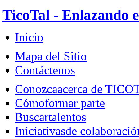
TicoTal - Enlazando e
Inicio
Mapa del Sitio
Contáctenos
Conozca
acerca de TICO
Cómo
formar parte
Buscar
talentos
Iniciativas
de colaboració