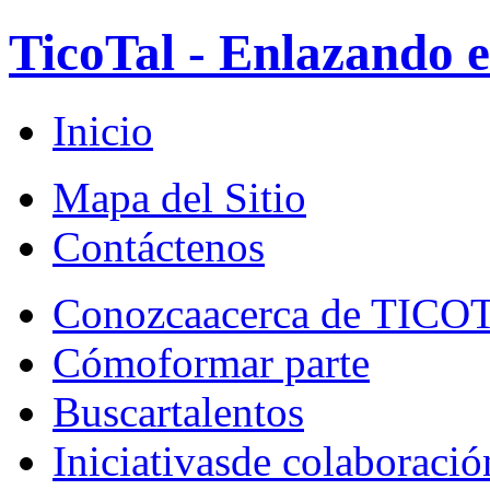
TicoTal - Enlazando e
Inicio
Mapa del Sitio
Contáctenos
Conozca
acerca de TICO
Cómo
formar parte
Buscar
talentos
Iniciativas
de colaboració