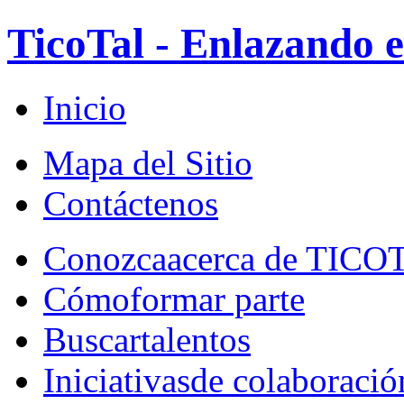
TicoTal - Enlazando e
Inicio
Mapa del Sitio
Contáctenos
Conozca
acerca de TICO
Cómo
formar parte
Buscar
talentos
Iniciativas
de colaboració