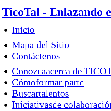
TicoTal - Enlazando e
Inicio
Mapa del Sitio
Contáctenos
Conozca
acerca de TICO
Cómo
formar parte
Buscar
talentos
Iniciativas
de colaboració