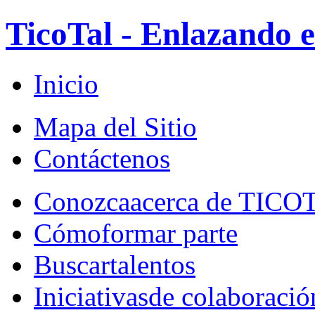
TicoTal - Enlazando e
Inicio
Mapa del Sitio
Contáctenos
Conozca
acerca de TICO
Cómo
formar parte
Buscar
talentos
Iniciativas
de colaboració