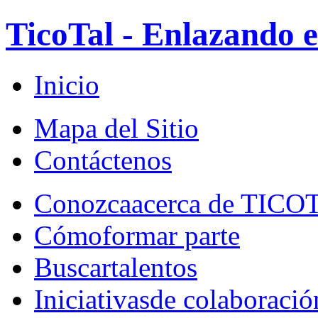
TicoTal - Enlazando e
Inicio
Mapa del Sitio
Contáctenos
Conozca
acerca de TICO
Cómo
formar parte
Buscar
talentos
Iniciativas
de colaboració