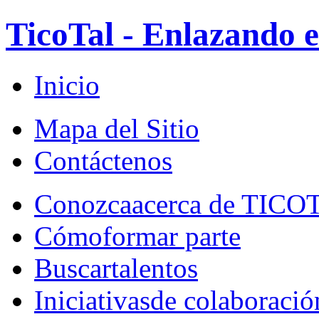
TicoTal - Enlazando e
Inicio
Mapa del Sitio
Contáctenos
Conozca
acerca de TICO
Cómo
formar parte
Buscar
talentos
Iniciativas
de colaboració