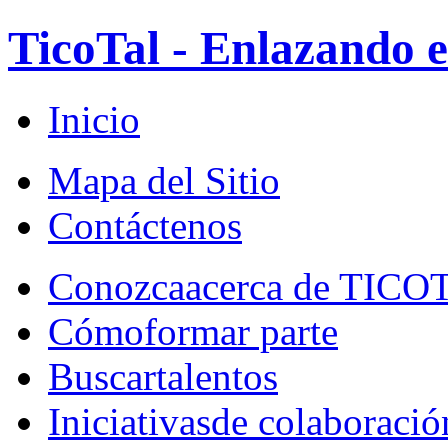
TicoTal - Enlazando e
Inicio
Mapa del Sitio
Contáctenos
Conozca
acerca de TICO
Cómo
formar parte
Buscar
talentos
Iniciativas
de colaboració