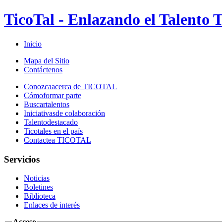
TicoTal - Enlazando el Talento T
Inicio
Mapa del Sitio
Contáctenos
Conozca
acerca de TICOTAL
Cómo
formar parte
Buscar
talentos
Iniciativas
de colaboración
Talento
destacado
Ticotales
en el país
Contacte
a TICOTAL
Servicios
Noticias
Boletines
Biblioteca
Enlaces de interés
Acceso