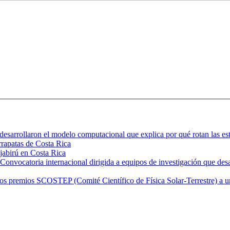
desarrollaron el modelo computacional que explica por qué rotan las est
arrapatas de Costa Rica
 jabirú en Costa Rica
nvocatoria internacional dirigida a equipos de investigación que desar
emios SCOSTEP (Comité Científico de Física Solar-Terrestre) a una ci