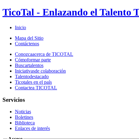
TicoTal - Enlazando el Talento T
Inicio
Mapa del Sitio
Contáctenos
Conozca
acerca de TICOTAL
Cómo
formar parte
Buscar
talentos
Iniciativas
de colaboración
Talento
destacado
Ticotales
en el país
Contacte
a TICOTAL
Servicios
Noticias
Boletines
Biblioteca
Enlaces de interés
Acceso