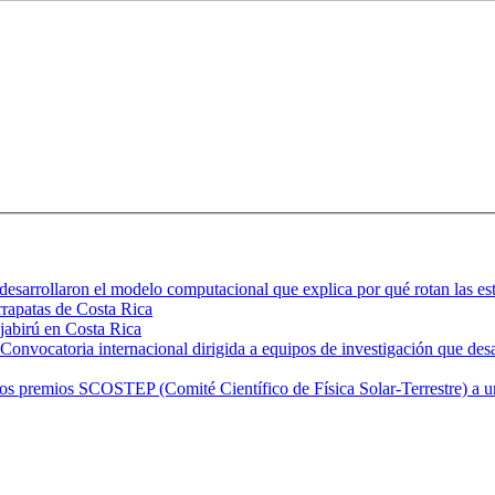
desarrollaron el modelo computacional que explica por qué rotan las est
arrapatas de Costa Rica
 jabirú en Costa Rica
nvocatoria internacional dirigida a equipos de investigación que desar
emios SCOSTEP (Comité Científico de Física Solar-Terrestre) a una ci