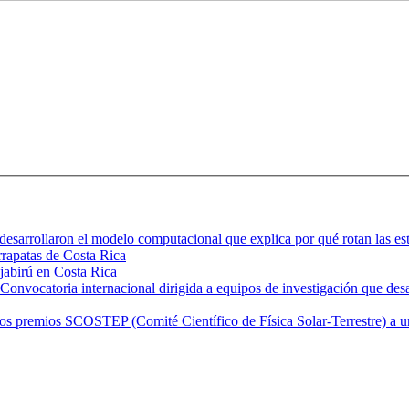
desarrollaron el modelo computacional que explica por qué rotan las est
arrapatas de Costa Rica
 jabirú en Costa Rica
nvocatoria internacional dirigida a equipos de investigación que desar
emios SCOSTEP (Comité Científico de Física Solar-Terrestre) a una ci