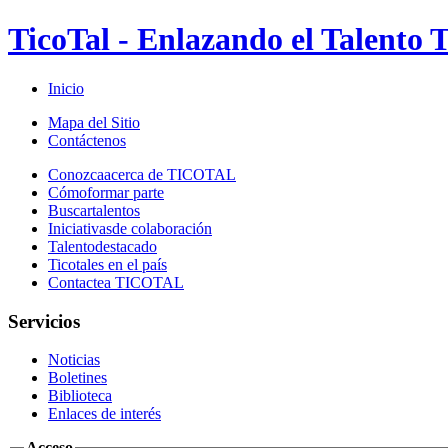
TicoTal - Enlazando el Talento T
Inicio
Mapa del Sitio
Contáctenos
Conozca
acerca de TICOTAL
Cómo
formar parte
Buscar
talentos
Iniciativas
de colaboración
Talento
destacado
Ticotales
en el país
Contacte
a TICOTAL
Servicios
Noticias
Boletines
Biblioteca
Enlaces de interés
Acceso