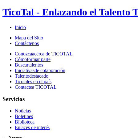
TicoTal - Enlazando el Talento T
Inicio
Mapa del Sitio
Contáctenos
Conozca
acerca de TICOTAL
Cómo
formar parte
Buscar
talentos
Iniciativas
de colaboración
Talento
destacado
Ticotales
en el país
Contacte
a TICOTAL
Servicios
Noticias
Boletines
Biblioteca
Enlaces de interés
Acceso