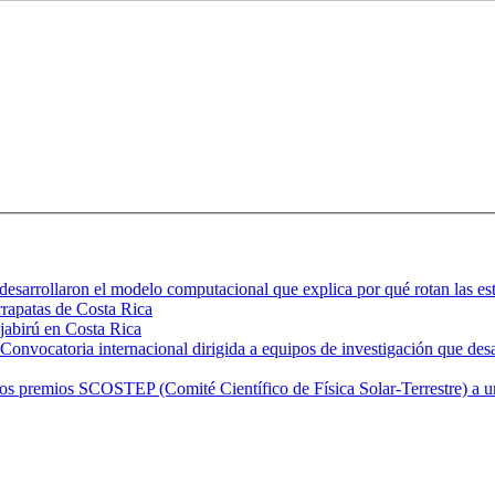
desarrollaron el modelo computacional que explica por qué rotan las est
arrapatas de Costa Rica
 jabirú en Costa Rica
nvocatoria internacional dirigida a equipos de investigación que desar
emios SCOSTEP (Comité Científico de Física Solar-Terrestre) a una ci