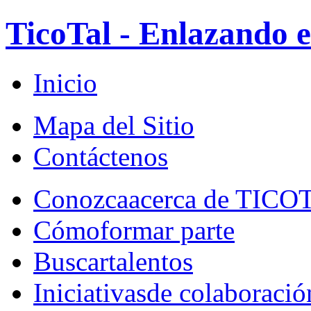
TicoTal - Enlazando e
Inicio
Mapa del Sitio
Contáctenos
Conozca
acerca de TICO
Cómo
formar parte
Buscar
talentos
Iniciativas
de colaboració