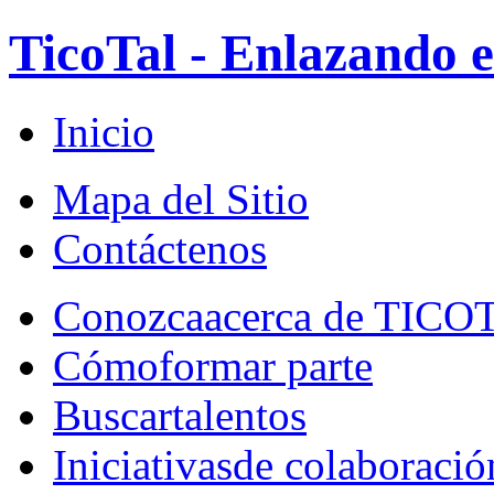
TicoTal - Enlazando e
Inicio
Mapa del Sitio
Contáctenos
Conozca
acerca de TICO
Cómo
formar parte
Buscar
talentos
Iniciativas
de colaboració