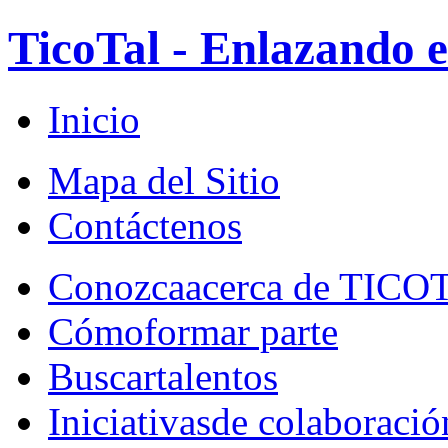
TicoTal - Enlazando e
Inicio
Mapa del Sitio
Contáctenos
Conozca
acerca de TICO
Cómo
formar parte
Buscar
talentos
Iniciativas
de colaboració