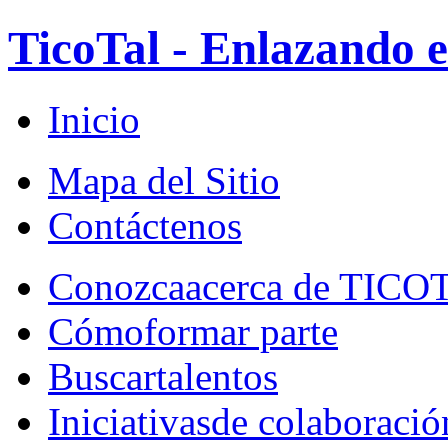
TicoTal - Enlazando e
Inicio
Mapa del Sitio
Contáctenos
Conozca
acerca de TICO
Cómo
formar parte
Buscar
talentos
Iniciativas
de colaboració