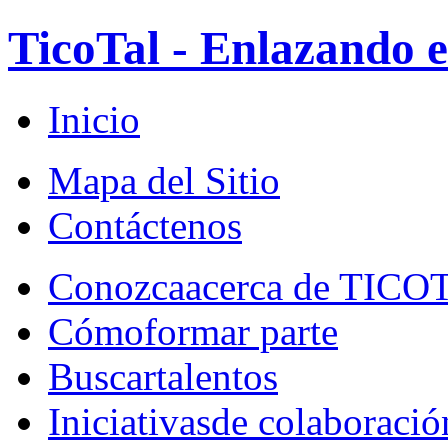
TicoTal - Enlazando e
Inicio
Mapa del Sitio
Contáctenos
Conozca
acerca de TICO
Cómo
formar parte
Buscar
talentos
Iniciativas
de colaboració