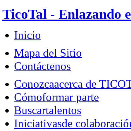
TicoTal - Enlazando e
Inicio
Mapa del Sitio
Contáctenos
Conozca
acerca de TICO
Cómo
formar parte
Buscar
talentos
Iniciativas
de colaboració