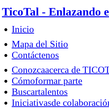
TicoTal - Enlazando e
Inicio
Mapa del Sitio
Contáctenos
Conozca
acerca de TICO
Cómo
formar parte
Buscar
talentos
Iniciativas
de colaboració