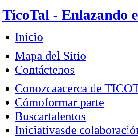
TicoTal - Enlazando e
Inicio
Mapa del Sitio
Contáctenos
Conozca
acerca de TICO
Cómo
formar parte
Buscar
talentos
Iniciativas
de colaboració