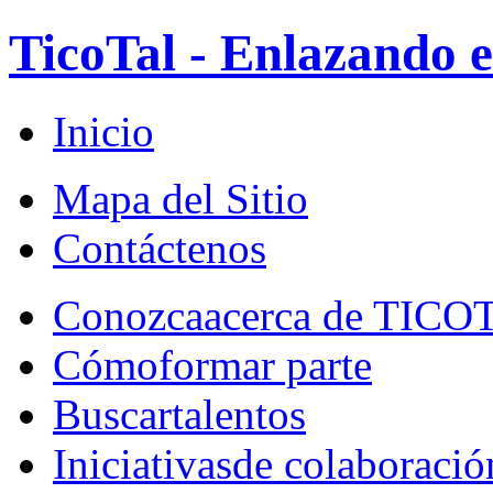
TicoTal - Enlazando e
Inicio
Mapa del Sitio
Contáctenos
Conozca
acerca de TICO
Cómo
formar parte
Buscar
talentos
Iniciativas
de colaboració