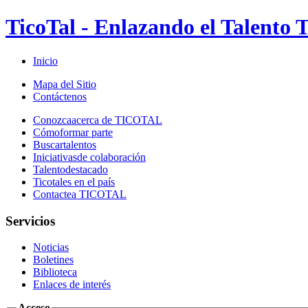
TicoTal - Enlazando el Talento T
Inicio
Mapa del Sitio
Contáctenos
Conozca
acerca de TICOTAL
Cómo
formar parte
Buscar
talentos
Iniciativas
de colaboración
Talento
destacado
Ticotales
en el país
Contacte
a TICOTAL
Servicios
Noticias
Boletines
Biblioteca
Enlaces de interés
Acceso