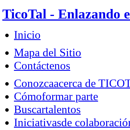
TicoTal - Enlazando e
Inicio
Mapa del Sitio
Contáctenos
Conozca
acerca de TICO
Cómo
formar parte
Buscar
talentos
Iniciativas
de colaboració