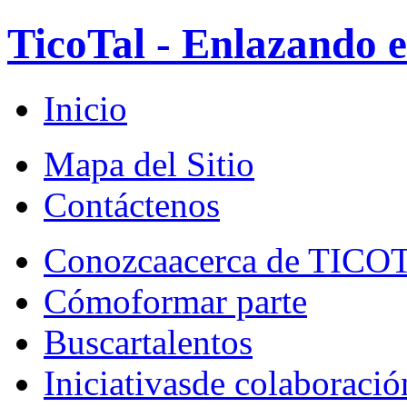
TicoTal - Enlazando e
Inicio
Mapa del Sitio
Contáctenos
Conozca
acerca de TICO
Cómo
formar parte
Buscar
talentos
Iniciativas
de colaboració