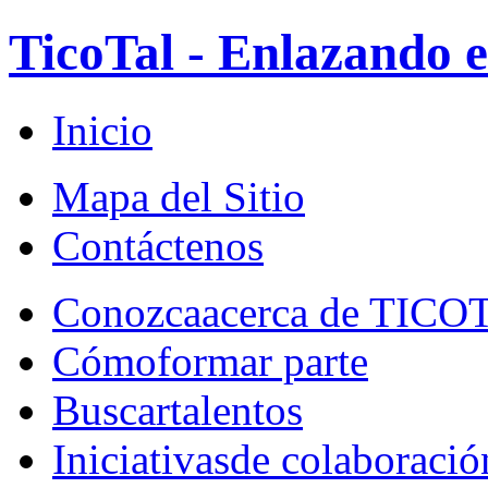
TicoTal - Enlazando e
Inicio
Mapa del Sitio
Contáctenos
Conozca
acerca de TICO
Cómo
formar parte
Buscar
talentos
Iniciativas
de colaboració