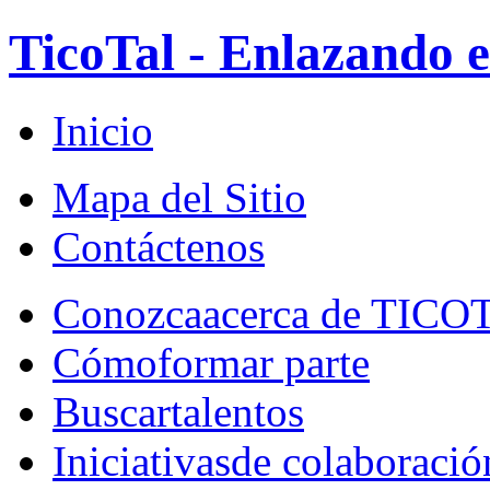
TicoTal - Enlazando e
Inicio
Mapa del Sitio
Contáctenos
Conozca
acerca de TICO
Cómo
formar parte
Buscar
talentos
Iniciativas
de colaboració