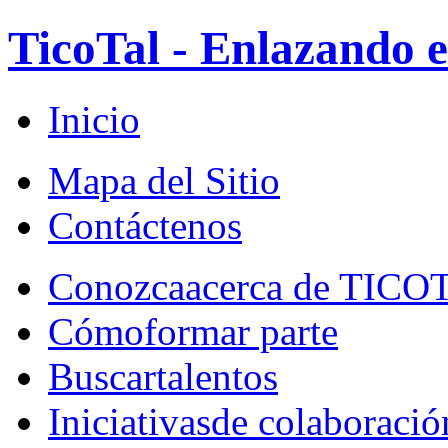
TicoTal - Enlazando e
Inicio
Mapa del Sitio
Contáctenos
Conozca
acerca de TICO
Cómo
formar parte
Buscar
talentos
Iniciativas
de colaboració