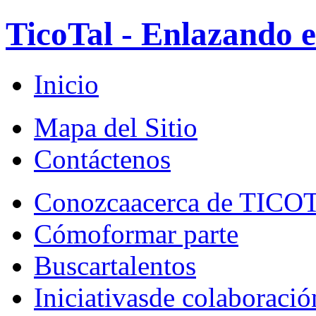
TicoTal - Enlazando e
Inicio
Mapa del Sitio
Contáctenos
Conozca
acerca de TICO
Cómo
formar parte
Buscar
talentos
Iniciativas
de colaboració