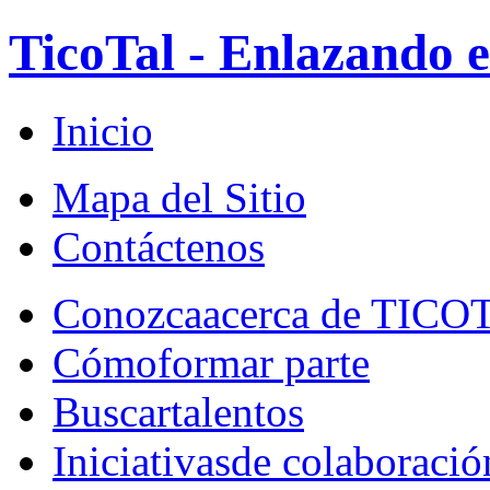
TicoTal - Enlazando e
Inicio
Mapa del Sitio
Contáctenos
Conozca
acerca de TICO
Cómo
formar parte
Buscar
talentos
Iniciativas
de colaboració