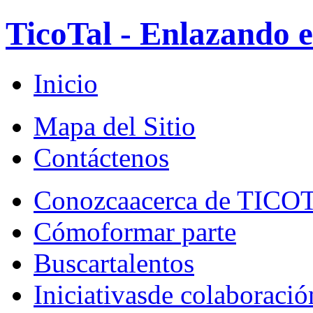
TicoTal - Enlazando e
Inicio
Mapa del Sitio
Contáctenos
Conozca
acerca de TICO
Cómo
formar parte
Buscar
talentos
Iniciativas
de colaboració