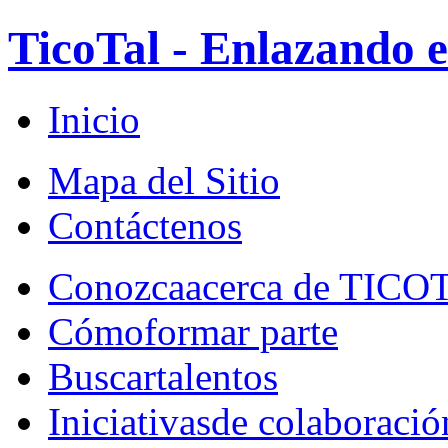
TicoTal - Enlazando e
Inicio
Mapa del Sitio
Contáctenos
Conozca
acerca de TICO
Cómo
formar parte
Buscar
talentos
Iniciativas
de colaboració