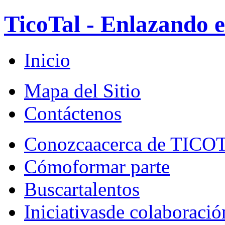
TicoTal - Enlazando e
Inicio
Mapa del Sitio
Contáctenos
Conozca
acerca de TICO
Cómo
formar parte
Buscar
talentos
Iniciativas
de colaboració