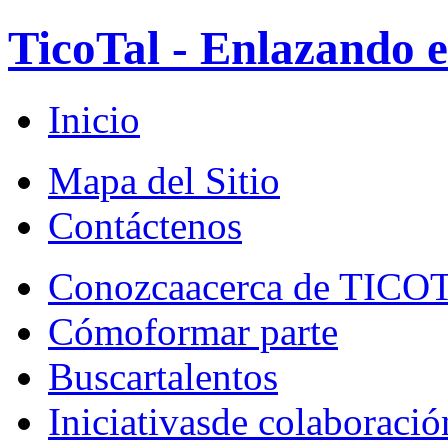
TicoTal - Enlazando e
Inicio
Mapa del Sitio
Contáctenos
Conozca
acerca de TICO
Cómo
formar parte
Buscar
talentos
Iniciativas
de colaboració