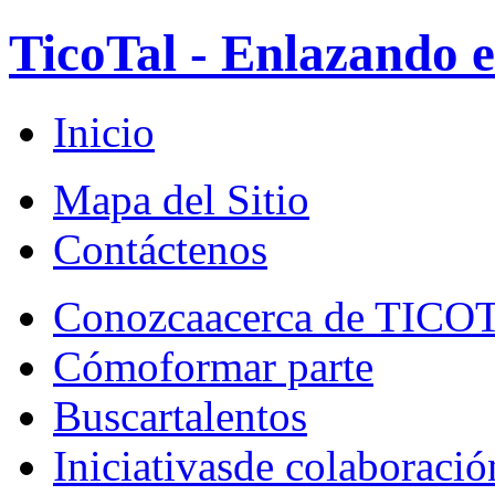
TicoTal - Enlazando e
Inicio
Mapa del Sitio
Contáctenos
Conozca
acerca de TICO
Cómo
formar parte
Buscar
talentos
Iniciativas
de colaboració